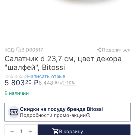
BID00517
Поделиться
КОД:
Салатник d 23,7 см, цвет декора
"шалфей", Bitossi
Написать отзыв
5 803
₽
20
6 448
₽
00
-10%
В наличии
Скидки на посуду бренда Bitossi
Подробности промо-акции
+
−
В корзину